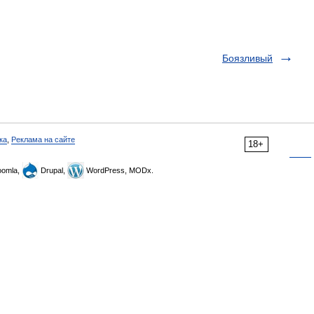
Боязливый
ка
,
Реклама на сайте
18+
omla,
Drupal,
WordPress, MODx.